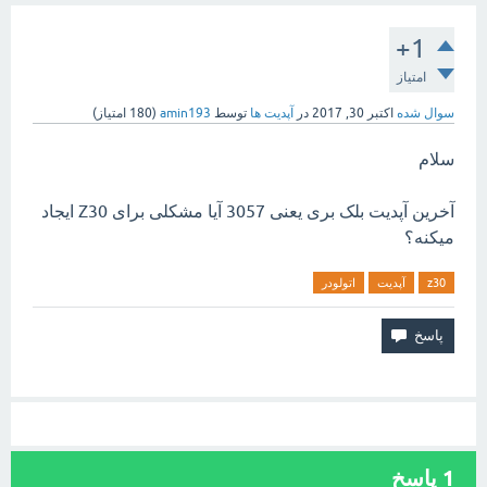
+1
امتیاز
سوال شده
اکتبر 30, 2017
در
آپدیت ها
توسط
amin193
(
180
امتیاز)
سلام
آخرین آپدیت بلک بری یعنی 3057 آیا مشکلی برای Z30 ایجاد
میکنه؟
z30
آپدیت
اتولودر
1
پاسخ